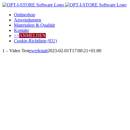
Zum
Inhalt
Onlineshop
springen
Anwendungen
Materialien & Qualität
Kontakt
>>
ANMELDEN
Cookie-Richtlinie (EU)
1 – Video Test
ewerkstatt
2023-02-01T17:00:21+01:00