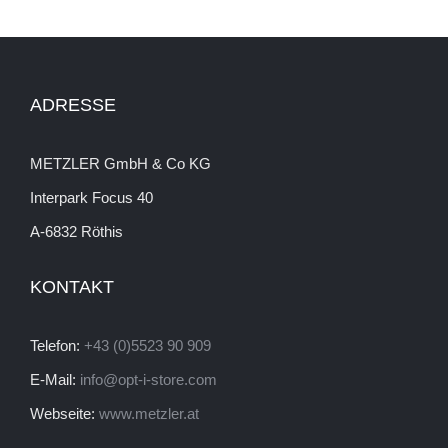
ADRESSE
METZLER GmbH & Co KG
Interpark Focus 40
A-6832 Röthis
KONTAKT
Telefon:
+43 (0)5523 90 909
E-Mail:
info@opt-i-store.com
Webseite:
www.metzler.at